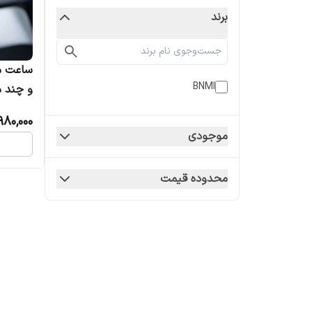
برند
BNMI
و چند م
سریع
,980,000
موجودی
محدوده قیمت