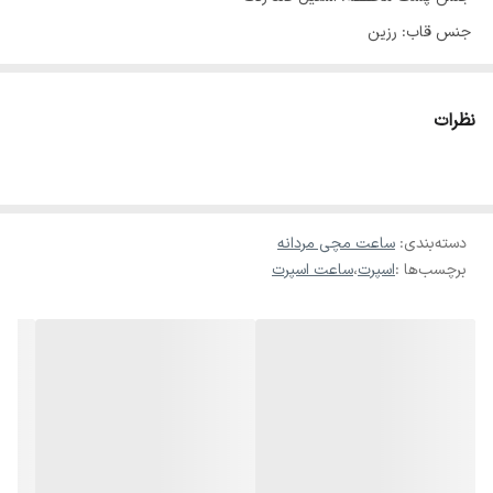
جنس قاب: رزین
شکل کابینت: مربع
نوع جنس شیشه صفحه: شیشه ارگانیک
نظرات
قطر صفحه: ۴۳ میلی‌متر
ضخامت مقیاس: ۱۴ میلی‌متر
طول بند: ۲۵.۲ سانتی‌متر
دسته‌بندی
:
نوع جنس نوار: TPU
ساعت مچی مردانه
برچسب‌ها :
اسپرت
،
ساعت اسپرت
مدل: ۲۳۰۱G
عملکرد: کورنوگراف، شب‌نما، تقویم، ضد آب، زنگ هشدار، نمایش هفتگی،
ضد ضربه، تکرارکننده
سبک: فشن، روزمره، ورزشی
عمق ضد آب: 30 متر