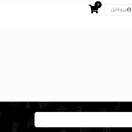
0
پروفایل