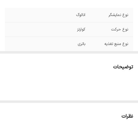
نوع نمایشگر
انالوگ
نوع حرکت
کوارتز
نوع منبع تغذیه
باتری
نوع تسمه
دستبندفلزی
توضیحات
عمق مقاومت دراب
۳۰متر
نوع قلاب
قلاب تاشودوقفله
سطح مقاومت دراب
ضداب
نظرات
رنگ بند
مشکی
رنگ صفحه
مشکی