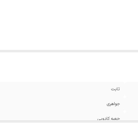
ثابت
جواهری
جعبه کادویی