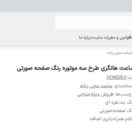
قوانین و مقررات سایت
درباره ما
ساعت مچی زنانه
اعت هانگری طرح سه موتوره رنگ صفحه صورتی
ند:
HONGRUI
ته‌بندی
:
ساعت مچی زنانه
چسب‌ها :
فروش ویژه
،
حراجی
گ بند
:
نقره ای
نگ صفحه
:
صورتی
لام همراه
:
باتری اضافه