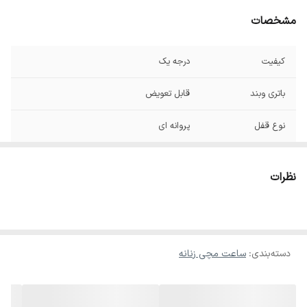
مشخصات
کیفیت
درجه یک
باتری وبند
قابل تعویض
نوع قفل
پروانه ای
ضد آب
واشرکشی ضداب
نظرات
رنگ
ثابت
فول
استیل
دسته‌بندی
:
ساعت مچی زنانه
صفحه نمایش
تاریخ دار
بند
قابل کوتاه شدن