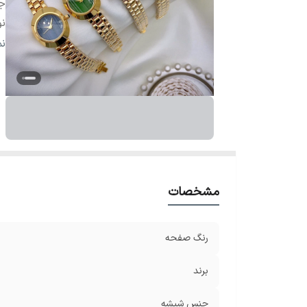
ج
ن
نو
ن
مق
بن
ض
مشخصات
رنگ صفحه
برند
جنس شیشه