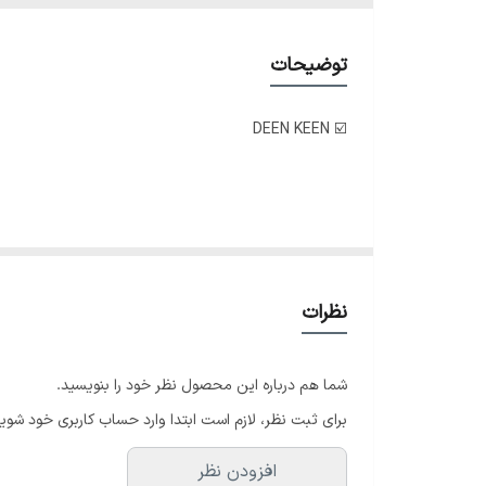
نوع قفل
توضیحات
نوع موتور
☑️ DEEN KEEN
مقاومت دربرابراب
بند
ضد
jewellery antique
نظرات
شما هم درباره این محصول نظر خود را بنویسید.
♤خلق یک استایل بی رقیب
برای ثبت نظر، لازم است ابتدا وارد حساب کاربری خود شوید
افزودن نظر