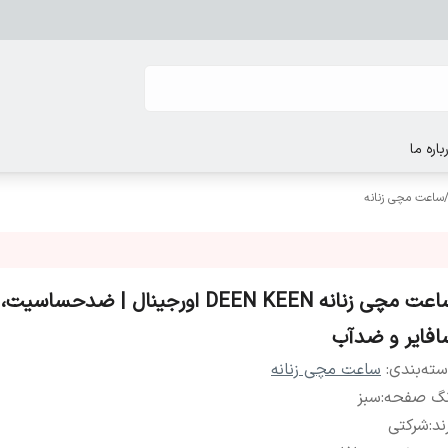
باره ما
ساعت مچی زنانه
ساعت مچی زنانه DEEN KEEN اورجینال | ضدحس
افایر و ضدآب
ته‌بندی
:
ساعت مچی زنانه
نگ صفحه
:
سبز
ند
:
شرکتی