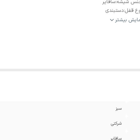
نس شیشه
:
سافایر
وع قفل
:
دستبندی
ع موتور
:
کوارتز
مایش بیشتر
اومت دربرابراب
:
مقاوم است
د
:
استیل
د
:
ضدحساسیت
سبز
شرکتی
سافایر