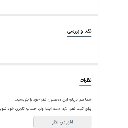
❌ساعت ست استیل سیکو
نقد و بررسی
موتور تایوان درجه A++
دارای روزشمار ایام ماه و هفته
بند استیل طرح الماس تراش
شیشه کریستال تراش خورده
نظرات
قفل مخفی پروانه ای
ضدآب
شما هم درباره این محصول نظر خود را بنویسید.
برای ثبت نظر، لازم است ابتدا وارد حساب کاربری خود شوید
افزودن نظر