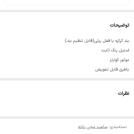
توضیحات
بند کرکره با قفل ریلی(قابل تنظیم بند)
استیل رنگ ثابت
موتور کوارتز
باطری قابل تعویض
بند ، بک ساعت ، قفل تمام استیل رنگ ثابت ✔️
بادوام و خوش قیمت مناسب هدیه و کادو✔️
نظرات
مناسب استفاده روزمره✔️
دسته‌بندی
:
ساعت مچی زنانه