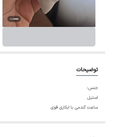
توضیحات
جنس:
استیل
ساعت گندمی با ابکاری قوی
قابلیت کوتاهی بند(توسط ساعت سازی)
باتری و موتور قابل تعویض
قطر صفحه 23 میل