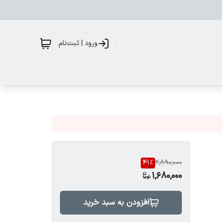
ورود | ثبت‌نام
41
%
2,890,000
1,680,000
افزودن به سبد خرید