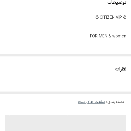
توضیحات
⌚️ CITIZEN VIP ⌚️
FOR MEN & women
‏✔️کیفیت عالي
نظرات
✔️ ست
✔️داراي روز شمار
دسته‌بندی
:
ساعت های ست
✔️بند فلزي
✔️ضد اب