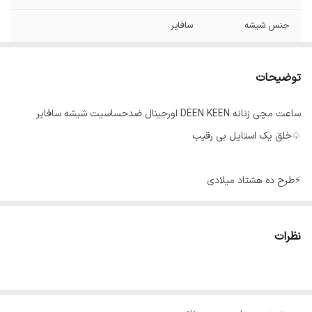
جنس شیشه
سافایر
قفل
دستبندی
توضیحات
نوع موتور
کوارتز
ساعت مچی زنانه DEEN KEEN اورجینال ضدحساسیت شیشه سافایر
بند
استیل
♤خلق یک استایل بی رقیب
ضد آب
مقاوم دربرابراب
⚡️طرح ده هشتاد میلادی
ضد
حساسیت
برند شرکتی
نظرات
شیشه سافایر
قفل دستبندی
موتورکوارتز