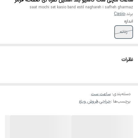
ساعت مچی ست کاسیو بند استیل نقره ای صفحه قرمز
saat mochi set kasio band estil naghareh i safheh gharmaz
برند:
Casio
اندازه
زنانه
نظرات
دسته‌بندی
:
ساعت ست
برچسب‌ها :
حراجی
،
فروش ویژه