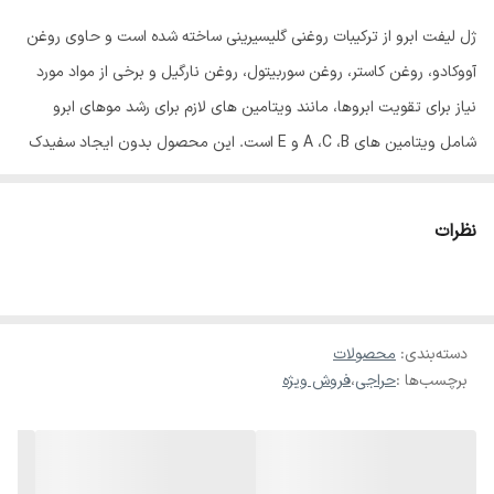
ژل لیفت ابرو از ترکیبات روغنی گلیسیرینی ساخته شده است و حاوی روغن
آووکادو، روغن کاستر، روغن سوربیتول، روغن نارگیل و برخی از مواد مورد
نیاز برای تقویت ابروها، مانند ویتامین های لازم برای رشد موهای ابرو
شامل ویتامین های A ،C ،B و E است. این محصول بدون ایجاد سفیدک
بر روی ابروها، آن ها را به زیبایی لیفت می کند و در طول روز ثابت نگه می
دارد. در بسته بندی این محصول یک عدد برس ابرو با کیفیت نیز قرار داده
نظرات
شده است. امروزه داشتن ابروهای پهن و پرپشت ملاک مهمی در زیبایی
چهره محسوب می‌شود. ژل لیفت ابرو بیوتی اسکای این ژل لیفت ابرو دارای
موادی باکیفیت و سالم است و ماندگاری بالایی دارد. ژل لیفت ابرو بعد از
دسته‌بندی
:
محصولات
خشک شدن روی ابرو سفیدک نمی‌زند و مدت زمان طولانی فرم ابروها را
برچسب‌ها :
حراجی
،
فروش ویژه
مرتب نگه می‌دارد.
ماندگاری بالا